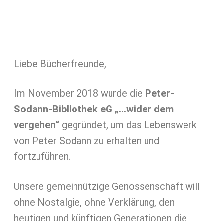
Sammlung
Antiquariat
Liebe Bücherfreunde,
Aktuelles
Im November 2018 wurde die
Peter-
Buchimpuls
Sodann-Bibliothek eG „…wider dem
Leseland DDR
vergehen“
gegründet, um das Lebenswerk
von Peter Sodann zu erhalten und
Peter Sodann
fortzuführen.
Unsere gemeinnützige Genossenschaft will
ohne Nostalgie, ohne Verklärung, den
heutigen und künftigen Generationen die