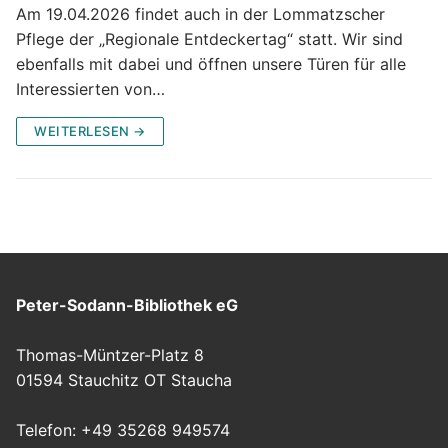
Start
Am 19.04.2026 findet auch in der Lommatzscher
Pflege der „Regionale Entdeckertag“ statt. Wir sind
Sammlung
ebenfalls mit dabei und öffnen unsere Türen für alle
Interessierten von…
Antiquariat
WEITERLESEN →
Aktuelles
Buchimpuls
Leseland DDR
Peter-Sodann-Bibliothek eG
Peter Sodann
Thomas-Müntzer-Platz 8
01594 Stauchitz OT Staucha
Telefon: +49 35268 949574